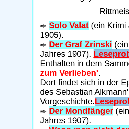
Rittmei
Solo Valat
(ein Krimi
1905).
Der Graf Zrinski
(ein
Jahres 1907).
Lesepro
Enthalten in dem Sam
zum Verlieben'
.
Dort findet sich in der 
des Sebastian Alkmann'
Vorgeschichte.
Lesepro
Der Mondfänger
(ei
Jahres 1907).