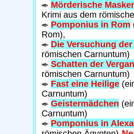
Mörderische Masken
Krimi aus dem römisch
Pomponius in Rom
Rom),
Die Versuchung der
römischen Carnuntum)
Schatten der Verga
römischen Carnuntum)
Fast eine Heilige
(ei
Carnuntum)
Geistermädchen
(ei
Carnuntum)
Pomponius in Alexa
Ne
römischen Ägypten)