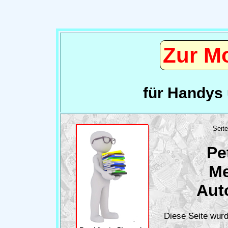
Zur Mo
für Handys
Pe
ARTIKEL
Me
Über das
Veröffentlichen von
Aut
Büchern
Ein Erfahrungsbericht
mit BoD
Diese Seite wurd