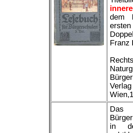
inner
dem 
erste
Doppe
Franz 
Rechts
Naturg
Bürger
Verl
Wien,
Das 
Bürger
in d