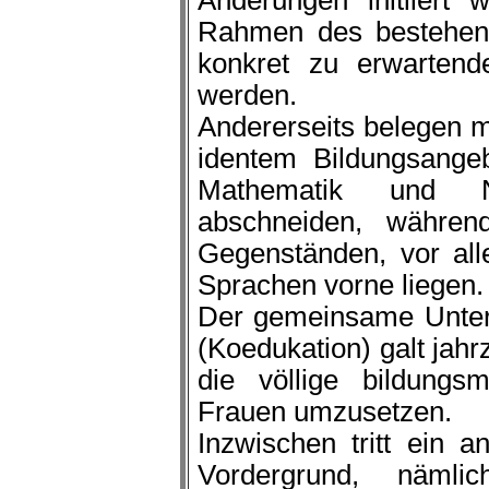
Änderungen initiiert 
Rahmen des bestehend
konkret zu erwartend
werden.
Andererseits belegen m
identem Bildungsange
Mathematik und Na
abschneiden, währe
Gegenständen, vor all
Sprachen vorne liegen.
Der gemeinsame Unter
(Koedukation) galt jah
die völlige bildungs
Frauen umzusetzen.
Inzwischen tritt ein a
Vordergrund, nämli