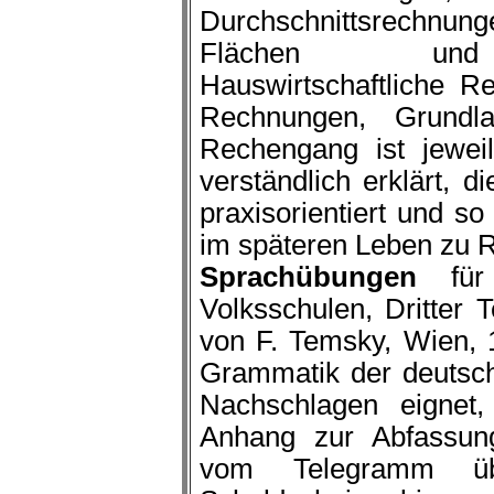
Durchschnittsrechnu
Flächen und K
Hauswirtschaftliche Re
Rechnungen, Grundl
Rechengang ist jewei
verständlich erklärt, 
praxisorientiert und s
im späteren Leben zu 
Sprachübungen
für 
Volksschulen, Dritter T
von F. Temsky, Wien, 
Grammatik der deutsch
Nachschlagen eignet
Anhang zur Abfassung
vom Telegramm üb