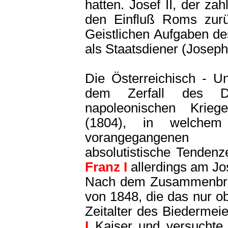
hatten. Josef II, der za
den Einfluß Roms zurü
Geistlichen Aufgaben de
als Staatsdiener (Joseph
Die Österreichisch - U
dem Zerfall des D
napoleonischen Krieg
(1804), in welche
vorangegangenen f
absolutistische Tenden
Franz I
allerdings am Jo
Nach dem Zusammenbruc
von 1848, die das nur ob
Zeitalter des Biedermei
I
Kaiser und versuchte 