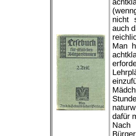
acht
(wenn
nicht 
auch d
reichli
Man h
achtkl
erfor
Lehrp
einzu
Mädch
Stun
natur
dafür 
Nach
Bürge