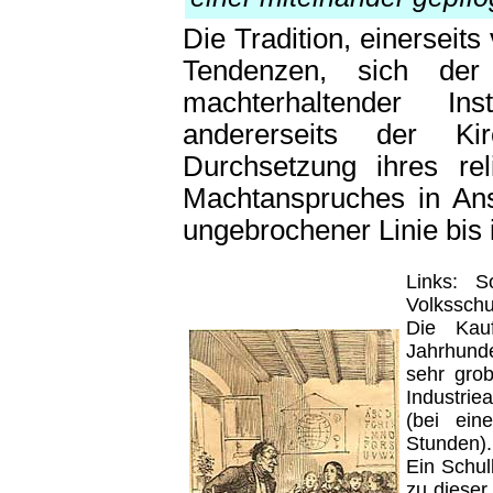
Die Tradition, einerseits
Tendenzen, sich der 
machterhaltender In
andererseits der Ki
Durchsetzung ihres rel
Machtanspruches in Ans
ungebrochener Linie bis 
Links: 
Volksschu
Die Kauf
Jahrhund
sehr gro
Industrie
(bei ein
Stunden).
Ein Schul
zu dieser