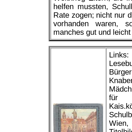
helfen mussten, Schu
Rate zogen; nicht nur d
vorhanden waren, so
manches gut und leicht 
Links
Les
Bürge
Kna
Mädch
für
Kais.kö
Schulb
Wien
Titelb