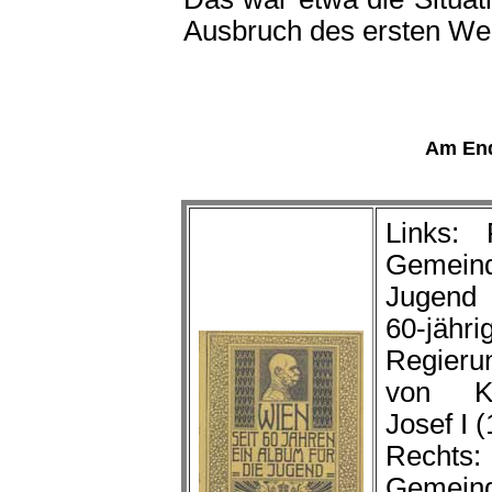
Ausbruch des ersten Wel
Am End
Links: 
Gemeind
Jugend 
60-jähri
Regieru
von K
Josef I 
Rechts:
Gemeind