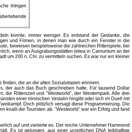
che Intrigen
 überlebende
deln konnte, immer weniger. Es entstand der Gedanke, die
ungen und Filmen, in denen man wie durch ein Fenster in die
te, beweisen beispielsweise die zahlreichen Ritterspiele, bei
hnlich, wenn an Ausgrabungsstätten (etwa in Carnuntum an der
um 200 n. Chr. zu vermitteln suchen. Es war nur ein kleiner
 finden, die an die alten Sozialutopien erinnern.
ns, der auch das Buch geschrieben hatte. Für tausend Dollar
, die Ritterszeit und "Westworld", der Westernpark. Alle drei
sten einer römischen Vestalin hingibt oder sich im Duell mit
Zweikampf. Doch plötzlich versagt diese Programmierung. Die
knallt die Touristen ab. "Westworld" war ein Erfolg und fand
euerlich auf und variierte es. Der reiche Unternehmer Hammond
ält. Es ist gelungen, aus einer urzeitlichen DNA leibhaftige