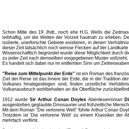
Schon Mitte des 19 Jhdt., noch ehe H.G. Wells die Zeitmas
leibhaftig, um die Welten der Vorzeit hautnah zu erleben. 
isolierte, unerforschte Gebiete existieren, in denen Verhäl
dieser Zeit tatsächlich noch weisse Flecken auf der Landkart
Wissenschaftlich begründet wurde diese Möglichkeit durch die
zu jeder Zeit nach demselben vorgegebenen Muster vollzieht, 
Es handelt sich dabei nur im entfernten Sinn um Zeitreiseabe
"Reise zum Mittelpunkt der Erde"
ist ein Roman des französi
Ziel der Reise ist das Innere der Erde, die in der Tradition de
Vulkanes hinabgestiegen sind, finden urzeitliche Verhäl
Vulkanausbruch wohlbehalten an die Oberfläche zurückbeförd
1912 wurde
Sir Arthur Conan Doyles
Abenteuerroman
D
ausgestorben geglaubte Dinosaurier und frühzeitliche Mensc
Mit dem Roman "Die verlorene Welt" führte Arthur Conan Doyle
Trotzdem ist 'Die verlorene Welt' zu einem Klassiker der A
mehrfach verfilmt.