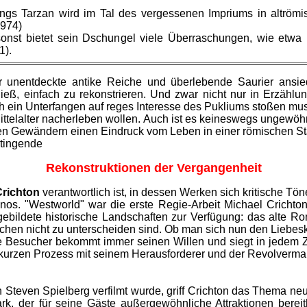
gs Tarzan wird im Tal des vergessenen Impriums in altrömis
1974)
onst bietet sein Dschungel viele Überraschungen, wie etwa
1).
r unentdeckte antike Reiche und überlebende Saurier ansie
 ließ, einfach zu rekonstrieren. Und zwar nicht nur in Erzähl
h ein Unterfangen auf reges Interesse des Pukliums stoßen muss
ittelalter nacherleben wollen. Auch ist es keineswegs ungewö
 Gewändern einen Eindruck vom Leben in einer römischen Stadt 
stingende
Rekonstruktionen der Vergangenheit
Crichton
verantwortlich ist, in dessen Werken sich kritische Töne
nos. "Westworld" war die erste Regie-Arbeit Michael Crichto
ebildete historische Landschaften zur Verfügung: das alte Rom
hen nicht zu unterscheiden sind. Ob man sich nun den Liebeskün
de Besucher bekommt immer seinen Willen und siegt in jedem 
kurzen Prozess mit seinem Herausforderer und der Revolvermann 
n Steven Spielberg verfilmt wurde, griff Crichton das Thema n
ark, der für seine Gäste außergewöhnliche Attraktionen bereith