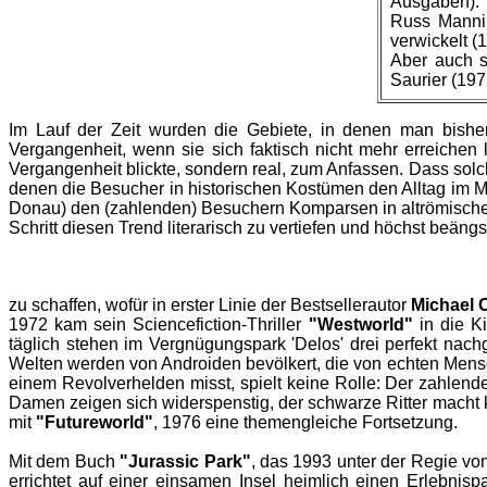
Ausgaben).
Russ Mannin
verwickelt (
Aber auch s
Saurier (197
Im Lauf der Zeit wurden die Gebiete, in denen man bishe
Vergangenheit, wenn sie sich faktisch nicht mehr erreichen
Vergangenheit blickte, sondern real, zum Anfassen. Dass solc
denen die Besucher in historischen Kostümen den Alltag im M
Donau) den (zahlenden) Besuchern Komparsen in altrömischen
Schritt diesen Trend literarisch zu vertiefen und höchst beäng
zu schaffen, wofür in erster Linie der Bestsellerautor
Michael 
1972 kam sein Sciencefiction-Thriller
"Westworld"
in die Ki
täglich stehen im Vergnügungspark 'Delos' drei perfekt nachg
Welten werden von Androiden bevölkert, die von echten Mensc
einem Revolverhelden misst, spielt keine Rolle: Der zahlen
Damen zeigen sich widerspenstig, der schwarze Ritter macht 
mit
"Futureworld"
, 1976 eine themengleiche Fortsetzung.
Mit dem Buch
"Jurassic Park"
, das 1993 unter der Regie vo
errichtet auf einer einsamen Insel heimlich einen Erlebnisp