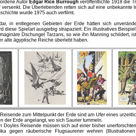
wordene Autor
Edgar Rice Burrough
veröffentlichte 1918 die T
 versenkt. Die Überlebenden retten sich auf eine unbekannte Ins
eschichte wurde 1975 auch verfilmt.
ar, in entlegenen Gebieten der Erde hätten sich unverändert
iese Spielart ausgiebig strapaziert. Ein illustratives Beispi
aginäre Dschungel Tarzans, so wie ihn Manning schildert, ist
r alte ägyptische Reiche überlebt haben.
Reisende zum Mittelpunkt der Erde sind am Ufer eines urzeitl
ren der Erde angelangt, wo sich Saurier tummeln.
n Doyles Reisende müssen sich auf einer bisher unerforscht
ka gegen räuberische Flugsaurerier wehren (Illustratione