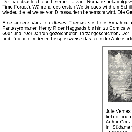
Der hauptsächlich durch seine "Tarzan"-Romane bekanntge
Time Forgot'): Während des ersten Weltkrieges wird ein Schiff
wieder, die teilweise von Dinosauriern beherrscht wird. Die G
Eine andere Variation dieses Themas stellt die Annahme d
Fantasyromanen Henry Rider Haggards bis hin zu Comics wird d
60er und 70er Jahren gezeichneten Tarzangeschichten. Der im
und Reichen, in denen beispielsweise das Rom der Antike ode
Jule Vernes 
tief im Inne
Arthur Cona
in Südameri