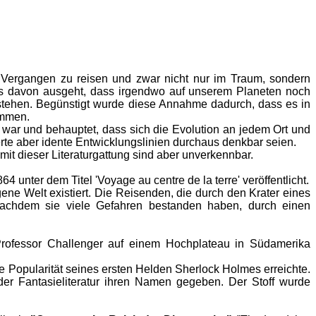
e Vergangen zu reisen und zwar nicht nur im Traum, sondern
 das davon ausgeht, dass irgendwo auf unserem Planeten noch
bestehen. Begünstigt wurde diese Annahme dadurch, dass es in
ommen.
t war und behauptet, dass sich die Evolution an jedem Ort und
rte aber idente Entwicklungslinien durchaus denkbar seien.
it dieser Literaturgattung sind aber unverkennbar.
4 unter dem Titel 'Voyage au centre de la terre' veröffentlicht.
eigene Welt existiert. Die Reisenden, die durch den Krater eines
 nachdem sie viele Gefahren bestanden haben, durch einen
 Professor Challenger auf einem Hochplateau in Südamerika
e Popularität seines ersten Helden Sherlock Holmes erreichte.
 der Fantasieliteratur ihren Namen gegeben. Der Stoff wurde