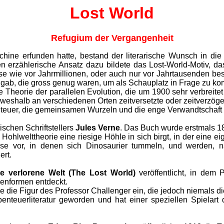
Lost World
Refugium der Vergangenheit
chine erfunden hatte, bestand der literarische Wunsch in di
Den erzählerische Ansatz dazu bildete das Lost-World-Motiv,
tnisse wie vor Jahrmillionen, oder auch nur vor Jahrtausenden 
e gab, die gross genug waren, um als Schauplatz in Frage zu k
 Theorie der parallelen Evolution, die um 1900 sehr verbreite
weshalb an verschiedenen Orten zeitversetzte oder zeitverzöge
nteuer, die gemeinsamen Wurzeln und die enge Verwandtschaft m
schen Schriftstellers
Jules Verne
. Das Buch wurde erstmals 186
r Hohlwelttheorie eine riesige Höhle in sich birgt, in der eine 
tnisse vor, in denen sich Dinosaurier tummeln, und werden,
ert.
ie verlorene Welt (The Lost World)
veröffentlicht, in dem
henformen entdeckt.
 die Figur des Professor Challenger ein, die jedoch niemals di
benteuerliteratur geworden und hat einer speziellen Spielart